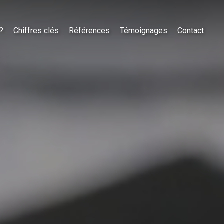
?
Chiffres clés
Références
Témoignages
Contact