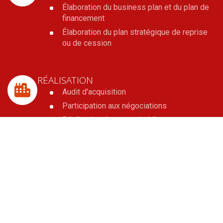
Élaboration du business plan et du plan de
financement
Élaboration du plan stratégique de reprise
ou de cession
RÉALISATION
Audit d'acquisition
Participation aux négociations
Réalisation des actes juridiques
Recherche de financement
OPTIMISATION PATRIMONIALE
Analyse de la situation fiscale et
patrimoniale du dirigeant
Optimisation fiscale et sociale
Mise en place des transmissions familiales