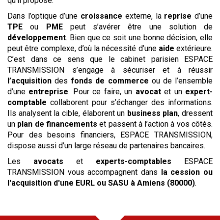
qu’il propose.
Dans l’optique d’une
croissance
externe, la
reprise
d’une
TPE
ou
PME
peut s’avérer être une solution de
développement
. Bien que ce soit une bonne décision, elle
peut être complexe, d’où la nécessité d’une
aide
extérieure.
C’est dans ce sens que le cabinet parisien ESPACE
TRANSMISSION s’engage à sécuriser et à réussir
l’acquisition
des
fonds de commerce
ou de l’ensemble
d’une
entreprise
. Pour ce faire, un
avocat
et un
expert-
comptable
collaborent pour s’échanger des informations.
Ils analysent la cible, élaborent un
business plan
, dressent
un
plan de financements
et passent à l’action à vos côtés.
Pour des besoins financiers, ESPACE TRANSMISSION,
dispose aussi d’un large réseau de partenaires bancaires.
Les
avocats
et
experts-comptables
ESPACE
TRANSMISSION vous accompagnent dans
la cession ou
l'acquisition
d'une EURL ou SASU
à Amiens (80000)
.