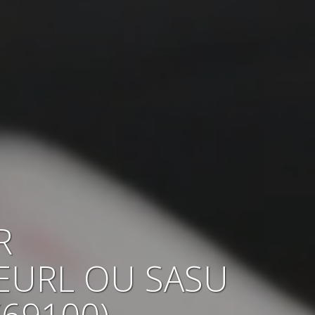
R
EURL OU SASU