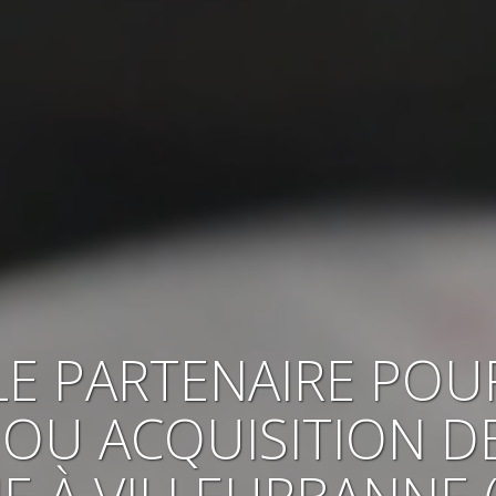
LE PARTENAIRE POU
 OU ACQUISITION
D