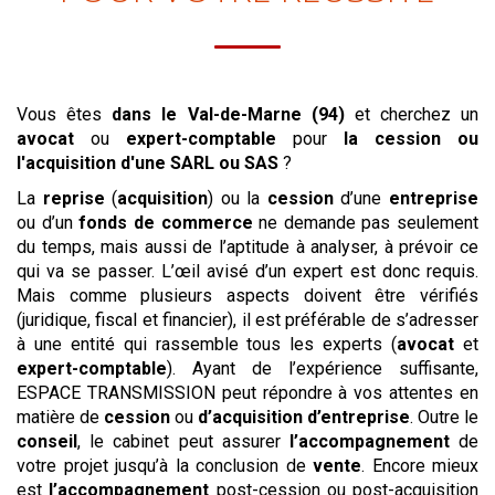
Vous êtes
dans le Val-de-Marne (94)
et cherchez un
avocat
ou
expert-comptable
pour
la cession ou
l'acquisition
d'une SARL ou SAS
?
La
reprise
(
acquisition
) ou la
cession
d’une
entreprise
ou d’un
fonds de commerce
ne demande pas seulement
du temps, mais aussi de l’aptitude à analyser, à prévoir ce
qui va se passer. L’œil avisé d’un expert est donc requis.
Mais comme plusieurs aspects doivent être vérifiés
(juridique, fiscal et financier), il est préférable de s’adresser
à une entité qui rassemble tous les experts (
avocat
et
expert-comptable
). Ayant de l’expérience suffisante,
ESPACE TRANSMISSION peut répondre à vos attentes en
matière de
cession
ou
d’acquisition
d’entreprise
. Outre le
conseil
, le cabinet peut assurer
l’accompagnement
de
votre projet jusqu’à la conclusion de
vente
. Encore mieux
est
l’accompagnement
post-cession ou post-acquisition