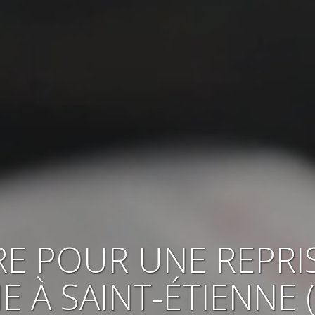
RE POUR
UNE REPRI
IE
À SAINT-ÉTIENNE 