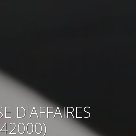
SE
D'AFFAIRES
(42000)