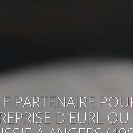
LE PARTENAIRE POU
REPRISE
D'EURL OU