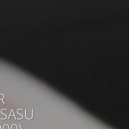
R
 SASU