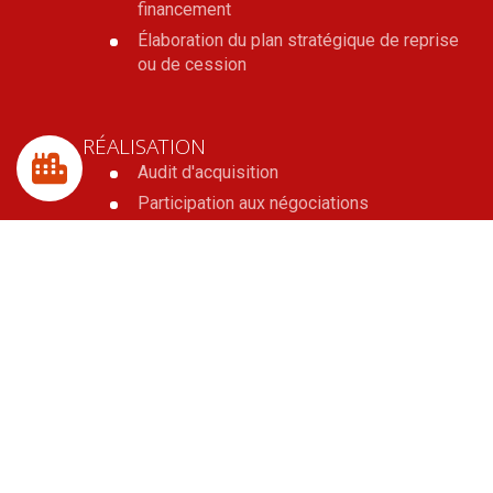
financement
Élaboration du plan stratégique de reprise
ou de cession
RÉALISATION
Audit d'acquisition
Participation aux négociations
Réalisation des actes juridiques
Recherche de financement
OPTIMISATION PATRIMONIALE
Analyse de la situation fiscale et
patrimoniale du dirigeant
Optimisation fiscale et sociale
Mise en place des transmissions familiales