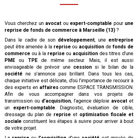
Vous cherchez un
avocat
ou
expert-comptable
pour
une
reprise
de fonds de commerce
à Marseille (13)
?
Dans le cadre de son
développement
, une
entreprise
peut être amenée à la
reprise
ou
acquisition
de
fonds de
commerce
ou à la
reprise
ou
acquisition
des titres d’une
PME
ou
TPE
de même secteur. Mais, il est aussi
envisageable de prévoir une
cession
si le bilan de la
société
ne s’annonce pas brillant. Dans tous les cas,
chaque initiative est délicate, d’où l’importance de recourir à
des experts en
affaires
comme ESPACE TRANSMISSION.
Afin de vous accompagner dans vos projets de
transmission ou
d’acquisition
, l’agence déploie
avocat
et
un
expert-comptable
. Diagnostic, évaluation de cible,
dressage du plan de
reprise
et
optimisation fiscale et
sociale
constituent les étapes à suivre pour arriver à bout
de votre projet.
La
reprise
ou
l’acquisition
d’une
société
est grevée de