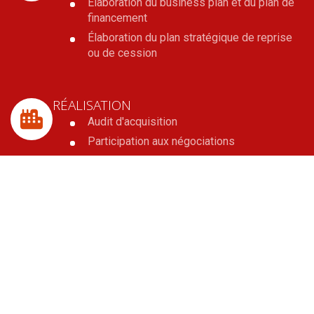
Élaboration du business plan et du plan de
financement
Élaboration du plan stratégique de reprise
ou de cession
RÉALISATION
Audit d'acquisition
Participation aux négociations
Réalisation des actes juridiques
Recherche de financement
OPTIMISATION PATRIMONIALE
Analyse de la situation fiscale et
patrimoniale du dirigeant
Optimisation fiscale et sociale
Mise en place des transmissions familiales