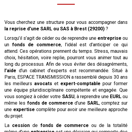
Vous cherchez une structure pour vous accompagner dans
la reprise
d'une SARL ou SAS
à Brest (29200)
?
Lorsqu’il s’agit de céder ou de reprendre une
entreprise
ou
un
fonds de commerce
, l’idéal est d’anticiper ce qui
attend. Ces opérations prennent du temps. Stress, mauvais
choix, hésitation, voire replie, pourront vous animer tout au
long du processus. Afin de vous éviter des désagréments,
l’aide
d’un cabinet d’experts est recommandée. Situé à
Paris, ESPACE TRANSMISSION a rassemblé depuis 30 ans
les meilleurs
avocats
et
expert-comptable
pour former
une équipe pluridisciplinaire compétente et engagée. Que
vous songiez à céder votre
SASU
, à reprendre une
EURL
ou
même les
fonds de commerce
d’une
SARL
, comptez sur
une
expertise
complète pour avoir une meilleure approche
du projet.
La
cession
de
fonds de commerce
ou de la totalité
même d’une
entreprise
est une décision qui comporte des