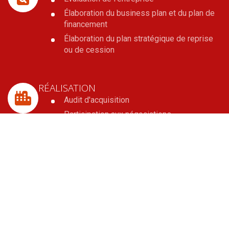
Élaboration du business plan et du plan de
financement
Élaboration du plan stratégique de reprise
ou de cession
RÉALISATION
Audit d'acquisition
Participation aux négociations
Réalisation des actes juridiques
Recherche de financement
OPTIMISATION PATRIMONIALE
Analyse de la situation fiscale et
patrimoniale du dirigeant
Optimisation fiscale et sociale