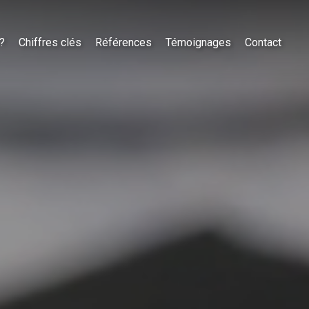
?
Chiffres clés
Références
Témoignages
Contact