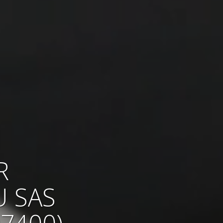
R
U SAS